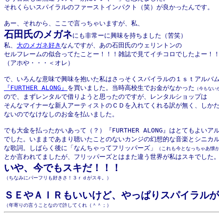
それくらいスパイラルのファーストインパクト（笑）が良かったんです。

石田氏のメガネ
にも非常ーに興味を持ちました（苦笑）

私、
大のメガネ好き
なんですが、あの石田氏のウェリントンの

セルフレームの似合ってたことー！！！雑誌で見てイチコロでしたよー！！
（アホや・・・＜オレ）

『FURTHER ALONG』
を買いました。当時高校生でお金がなかった
（今もない
ので、まずレンタルで借りようと思ったのですが、レンタルショップは

そんなマイナーな新人アーティストのＣＤを入れてくれる訳が無く、しかた
ないのでなけなしのお金を払いました。

でも大金を払ったかいあって（？）『FURTHER ALONG』はとてもよいアル
でした。いままであまり聴いたことのないカンジの幻想的な音楽とシニカル
な歌詞。しばらく後に「なんちゃってフリッパーズ」
（これも今となっちゃあ懐
いや、今でもスキだ！！！
（ちなみにパーフリも好きさ！３ｒｄがスキ。）
ＳＥやＡＩＲもいいけど、やっぱりスパイラルが
（年寄りの言うことなので許してくれ（＾＾；）