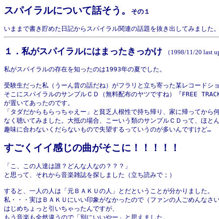
スパイラルについて話そう。
その１
１．私がスパイラルにはまったきっかけ
（1998/11/20 last 
私がスパイラルの存在を知ったのは1993年の夏でした。

受験生だった私（うーん昔の話だね）がフラリと立ち寄った某レコードショ
そこにスパイラルのサンプルＣＤ（無料配布のヤツですね）『FREE TRACK
が置いてあったのです。

「タダだからもらっちゃえー」と貧乏人根性で持ち帰り、家に帰ってから何
なく聴いてみました。大抵の場合、こーいう類のサンプルＣＤって、ほとん
趣味に合わないくだらないもので失望するっていうのが多いんですけど…

すごくイイ感じの曲がそこに！！！！！
「こ、この人達は誰？どんな人なの？？？」

と思って、それから音楽雑誌を探しました（立ち読みで；）

すると、一人の人は「元ＢＡＫＵの人」とだということが分かりました。

私・・・実はＢＡＫＵにいい印象がなかったので（ファンの人ごめんなさい
はじめちょっと引いちゃったんですが、

もう音楽も全然違うので「別にいいやー」と思えました。
