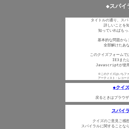
◆スパイ
タイトルの通り、スパ
詳しいことを知
知っていればもっ
基本的な問題からコ
全部解けたあな
このクイズフォームでは 
IE3または
Javascript
※このクイズはいちフ
アーティスト・レコー
◆クイ
戻るときはブラウザ
スパイラ
クイズのご意見ご感想