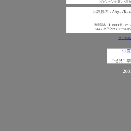
（ダビングのお願い/品
出題協力：Ahya/Nachi
携帯端末（i-Mode等）
CGIの文字化けでメール
クイズの
SL頁
ご意見ご感
200